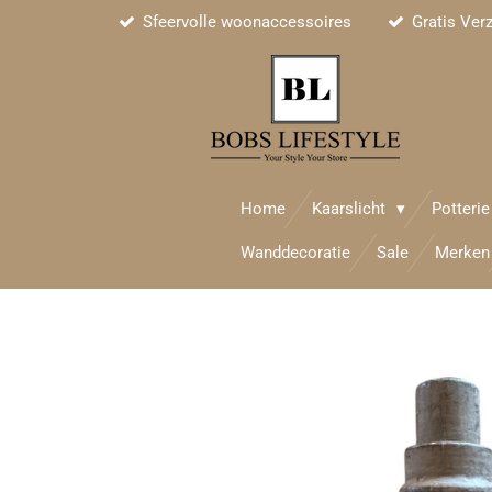
Sfeervolle woonaccessoires
Gratis Ver
Ga
direct
naar
de
hoofdinhoud
Home
Kaarslicht
Potteri
Wanddecoratie
Sale
Merken