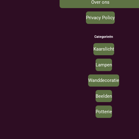
Over ons
Privacy Policy
Categorieën
Kaarslicht
Lampen
Wanddecoratie
Beelden
Potterie