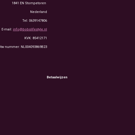
1841 EN Stompetoren
Nederland
Tel: 0639147806
E-mail:
info@bobslifestyle.nl
KVK: 85412171
Btw nummer: NL004093869B23
Betaalwijzen