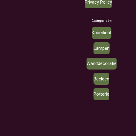
Privacy Policy
Categorieën
Kaarslicht
Lampen
Wanddecoratie
Beelden
Potterie