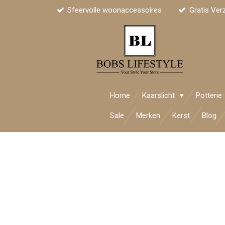
Sfeervolle woonaccessoires
Gratis Ver
Ga
direct
naar
de
hoofdinhoud
Home
Kaarslicht
Potterie
Sale
Merken
Kerst
Blog