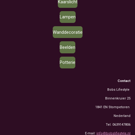
Kaarslicht
Lampen
Wanddecoratie
Beelden
Potterie
Contact
Bobs Lifestyle
Binnenkruier 25
1841 EN Stompetoren
Nederland
Tel: 0639147806
E-mail:
info@bobslifestyle.nl