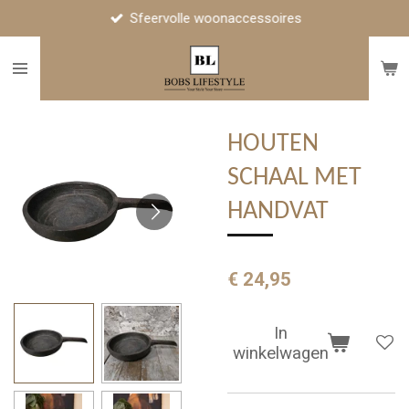
Sfeervolle woonaccessoires
Ga
direct
naar
de
hoofdinhoud
HOUTEN
SCHAAL MET
HANDVAT
€ 24,95
In
winkelwagen