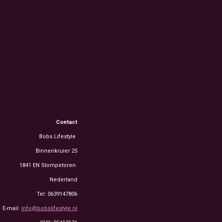
Contact
Bobs Lifestyle
Binnenkruier 25
1841 EN Stompetoren
Nederland
Tel: 0639147806
E-mail:
info@bobslifestyle.nl