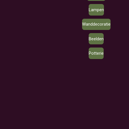
Lampen
Wanddecoratie
Beelden
Potterie