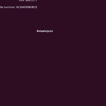
KVK: 85412171
Btw nummer: NL004093869B23
Betaalwijzen