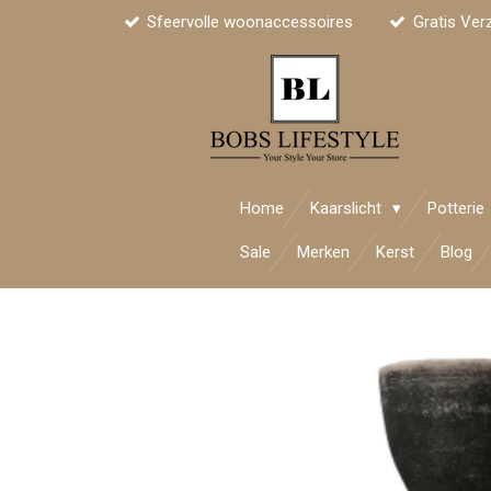
Sfeervolle woonaccessoires
Gratis Ver
Ga
direct
naar
de
hoofdinhoud
Home
Kaarslicht
Potterie
Sale
Merken
Kerst
Blog