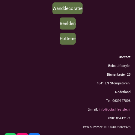
Wanddecoratie
Beelden
Potterie
Contact
Bobs Lifestyle
Binnenkruier 25
1841 EN Stompetoren
Nederland
Tel: 0639147806
E-mail:
info@bobslifestyle.nl
KVK: 85412171
Btw nummer: NL004093869B23