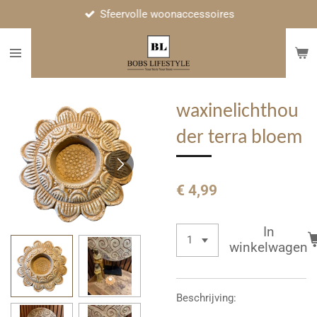
Sfeervolle woonaccessoires
Ga
direct
naar
de
hoofdinhoud
waxinelichthou
der terra bloem
€ 4,99
In
winkelwagen
Beschrijving: