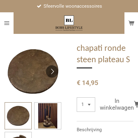
Sfeervolle woonaccessoires
Ga
direct
naar
de
hoofdinhoud
chapati ronde
steen plateau S
€ 14,95
In
winkelwagen
Beschrijving