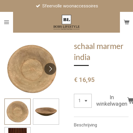
Sfeervolle woonaccessoires
Ga
direct
naar
de
hoofdinhoud
schaal marmer
india
€ 16,95
In
winkelwagen
Beschrijving