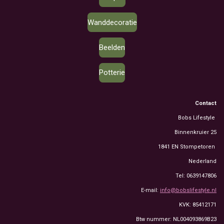
Wanddecoratie
Beelden
Potterie
Contact
Bobs Lifestyle
Binnenkruier 25
1841 EN Stompetoren
Nederland
Tel: 0639147806
E-mail:
info@bobslifestyle.nl
KVK: 85412171
Btw nummer: NL004093869B23