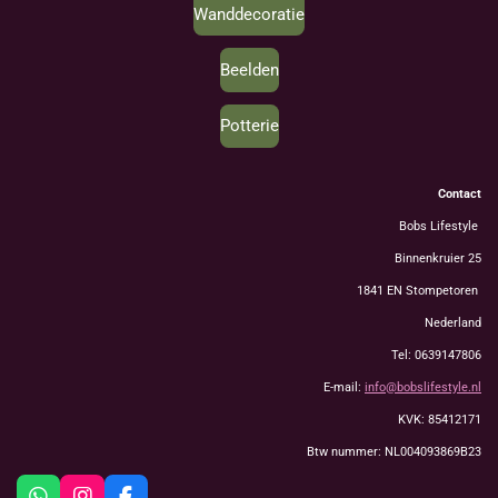
Wanddecoratie
Beelden
Potterie
Contact
Bobs Lifestyle
Binnenkruier 25
1841 EN Stompetoren
Nederland
Tel: 0639147806
E-mail:
info@bobslifestyle.nl
KVK: 85412171
Btw nummer: NL004093869B23