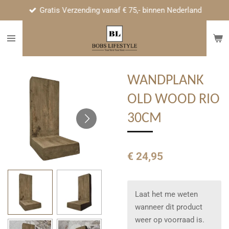
Gratis Verzending vanaf € 75,- binnen Nederland
Ga
direct
naar
de
hoofdinhoud
WANDPLANK
OLD WOOD RIO
30CM
€ 24,95
Laat het me weten
wanneer dit product
weer op voorraad is.