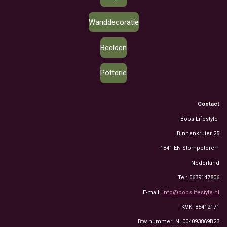
Wanddecoratie
Beelden
Potterie
Contact
Bobs Lifestyle
Binnenkruier 25
1841 EN Stompetoren
Nederland
Tel: 0639147806
E-mail:
info@bobslifestyle.nl
KVK: 85412171
Btw nummer: NL004093869B23