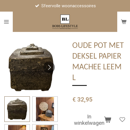
Sfeervolle woonaccessoires
Ga
direct
naar
de
hoofdinhoud
OUDE POT MET
DEKSEL PAPIER
MACHEE LEEM
L
€ 32,95
In
winkelwagen