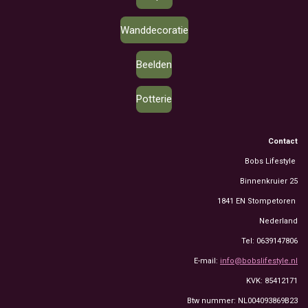
Wanddecoratie
Beelden
Potterie
Contact
Bobs Lifestyle
Binnenkruier 25
1841 EN Stompetoren
Nederland
Tel: 0639147806
E-mail:
info@bobslifestyle.nl
KVK: 85412171
Btw nummer: NL004093869B23