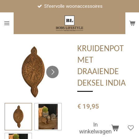
Sfeervolle woonaccessoires
Ga
direct
naar
de
hoofdinhoud
KRUIDENPOT
MET
DRAAIENDE
DEKSEL INDIA
€ 19,95
In
winkelwagen