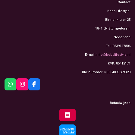
Contact
Bobs Lifestyle
Binnenkruier 25
1841 EN Stompetoren
Nederland
Tel: 0639147806
E-mail:
info@bobslifestyle.nl
KVK: 85412171
Btw nummer: NL004093869B23
W
I
F
h
n
a
a
s
c
t
t
e
Betaalwijzen
s
a
b
A
g
o
p
r
o
p
a
k
m