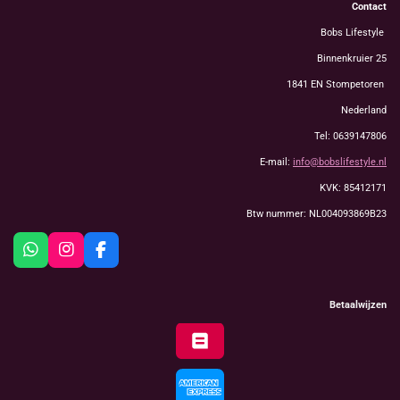
Contact
Bobs Lifestyle
Binnenkruier 25
1841 EN Stompetoren
Nederland
Tel: 0639147806
E-mail:
info@bobslifestyle.nl
KVK: 85412171
Btw nummer: NL004093869B23
W
I
F
h
n
a
a
s
c
t
t
e
Betaalwijzen
s
a
b
A
g
o
p
r
o
p
a
k
m