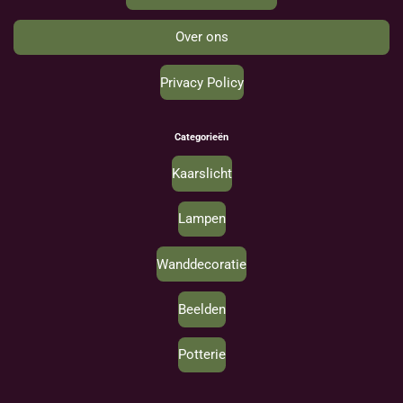
Over ons
Privacy Policy
Categorieën
Kaarslicht
Lampen
Wanddecoratie
Beelden
Potterie