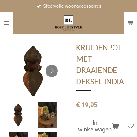
Sfeervolle woonaccessoires
Ga
direct
naar
de
hoofdinhoud
KRUIDENPOT
MET
DRAAIENDE
DEKSEL INDIA
€ 19,95
In
winkelwagen