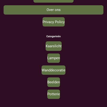
Over ons
Privacy Policy
Categorieën
Kaarslicht
Lampen
Wanddecoratie
Beelden
Potterie