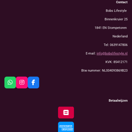
Contact
Bobs Lifestyle
Binnenkruier 25
1841 EN Stompetoren
Nederland
Tel: 0639147806
E-mail:
info@bobslifestyle.nl
KVK: 85412171
Btw nummer: NL004093869B23
W
I
F
h
n
a
a
s
c
t
t
e
Betaalwijzen
s
a
b
A
g
o
p
r
o
p
a
k
m