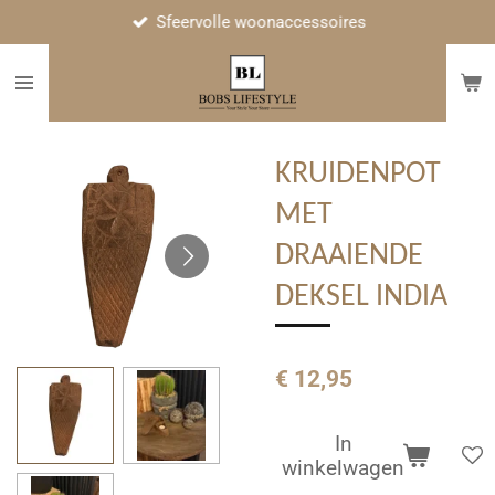
Sfeervolle woonaccessoires
Ga
direct
naar
de
hoofdinhoud
KRUIDENPOT
MET
DRAAIENDE
DEKSEL INDIA
€ 12,95
In
winkelwagen