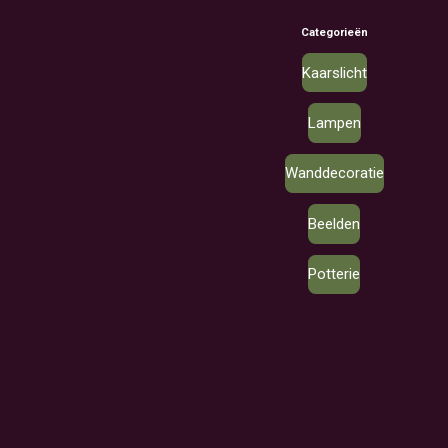
Categorieën
Kaarslicht
Lampen
Wanddecoratie
Beelden
Potterie