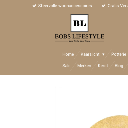
Sfeervolle woonaccessoires
Gratis Ver
Ga
direct
naar
de
hoofdinhoud
Home
Kaarslicht
Potterie
Sale
Merken
Kerst
Blog