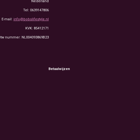
Nederland
Tel: 0639147806
E-mail:
info@bobslifestyle.nl
KVK: 85412171
Btw nummer: NL004093869B23
Betaalwijzen