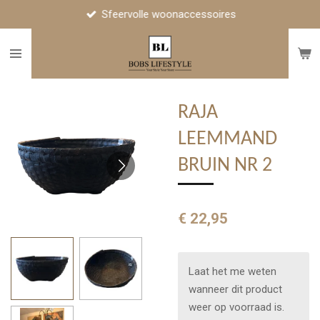
Sfeervolle woonaccessoires
Ga
direct
naar
de
hoofdinhoud
RAJA
LEEMMAND
BRUIN NR 2
€ 22,95
Laat het me weten
wanneer dit product
weer op voorraad is.