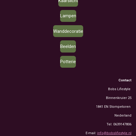
Kaarslicht
Lampen
Wanddecoratie
Beelden
Potterie
Contact
Bobs Lifestyle
Binnenkruier 25
1841 EN Stompetoren
Nederland
Tel: 0639147806
E-mail:
info@bobslifestyle.nl