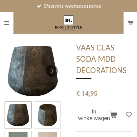
Sfeervolle woonaccessoires
Ga
direct
naar
de
hoofdinhoud
VAAS GLAS
SODA MDD
DECORATIONS
€ 14,95
In
winkelwagen