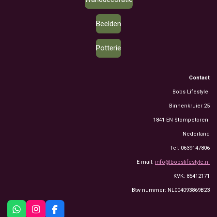
Beelden
Potterie
Contact
Bobs Lifestyle
Binnenkruier 25
1841 EN Stompetoren
Nederland
Tel: 0639147806
E-mail:
info@bobslifestyle.nl
KVK: 85412171
Btw nummer: NL004093869B23
W
I
F