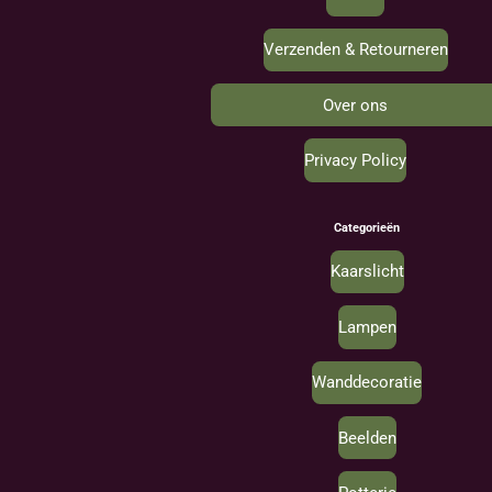
Verzenden & Retourneren
Over ons
Privacy Policy
Categorieën
Kaarslicht
Lampen
Wanddecoratie
Beelden