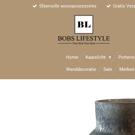
Sfeervolle woonaccessoires
Gratis Ver
Ga
direct
naar
de
hoofdinhoud
Home
Kaarslicht
Potteri
Wanddecoratie
Sale
Merken