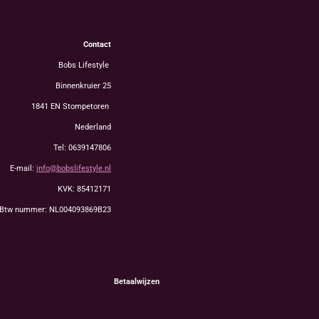
Contact
Bobs Lifestyle
Binnenkruier 25
1841 EN Stompetoren
Nederland
Tel: 0639147806
E-mail:
info@bobslifestyle.nl
KVK: 85412171
Btw nummer: NL004093869B23
Betaalwijzen