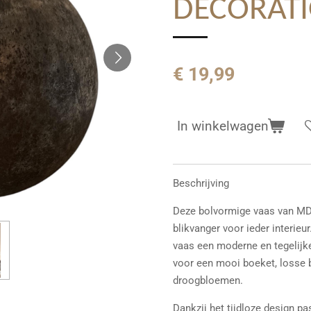
DECORAT
€ 19,99
In winkelwagen
Beschrijving
Deze bolvormige vaas van MDD
blikvanger voor ieder interieu
vaas een moderne en tegelijker
voor een mooi boeket, losse 
droogbloemen.
Dankzij het tijdloze design p