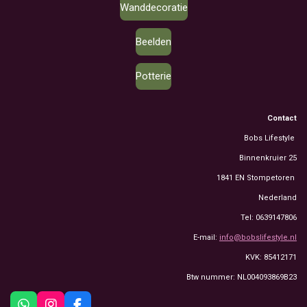
Wanddecoratie
Beelden
Potterie
Contact
Bobs Lifestyle
Binnenkruier 25
1841 EN Stompetoren
Nederland
Tel: 0639147806
E-mail:
info@bobslifestyle.nl
KVK: 85412171
Btw nummer: NL004093869B23