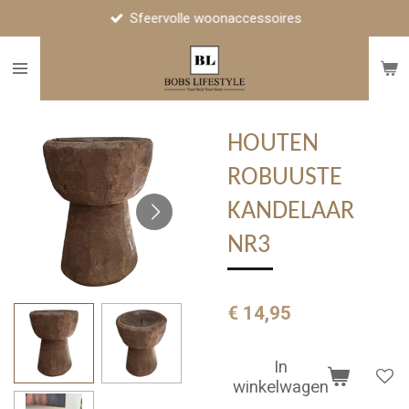
Sfeervolle woonaccessoires
Ga
direct
naar
de
hoofdinhoud
HOUTEN
ROBUUSTE
KANDELAAR
NR3
€ 14,95
In
winkelwagen