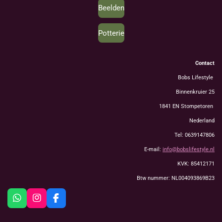
Beelden
Potterie
Contact
Bobs Lifestyle
Binnenkruier 25
1841 EN Stompetoren
Nederland
Tel: 0639147806
E-mail:
info@bobslifestyle.nl
KVK: 85412171
Btw nummer: NL004093869B23
W
I
F
h
n
a
a
s
c