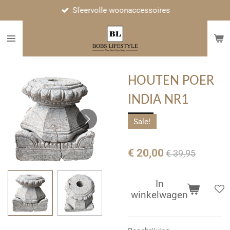
Sfeervolle woonaccessoires
Ga
direct
naar
de
hoofdinhoud
HOUTEN POER
INDIA NR1
Sale!
€ 20,00
€ 39,95
In
winkelwagen