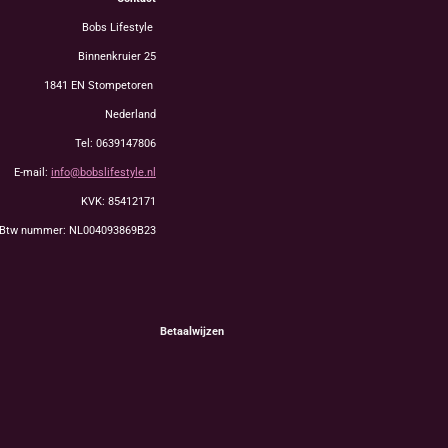
Bobs Lifestyle
Binnenkruier 25
1841 EN Stompetoren
Nederland
Tel: 0639147806
E-mail:
info@bobslifestyle.nl
KVK: 85412171
Btw nummer: NL004093869B23
Betaalwijzen