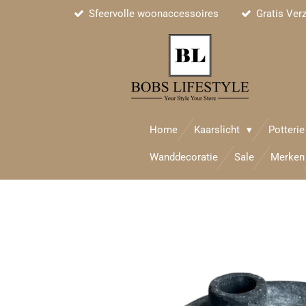
Sfeervolle woonaccessoires
Gratis Ver
Ga
direct
naar
de
hoofdinhoud
Home
Kaarslicht
Potteri
Wanddecoratie
Sale
Merken