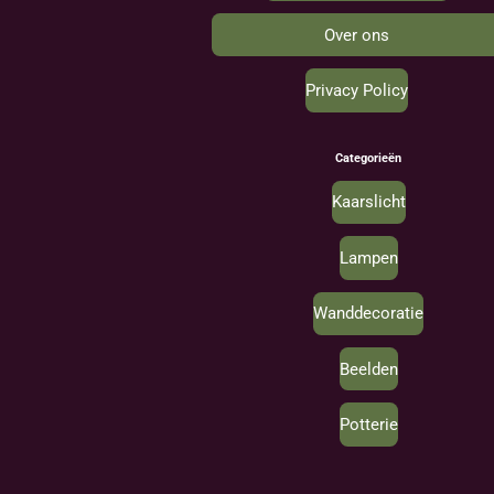
Over ons
Privacy Policy
Categorieën
Kaarslicht
Lampen
Wanddecoratie
Beelden
Potterie