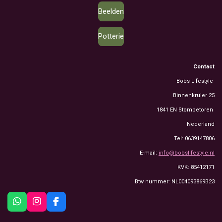
Beelden
Potterie
Contact
Bobs Lifestyle
Binnenkruier 25
1841 EN Stompetoren
Nederland
Tel: 0639147806
E-mail:
info@bobslifestyle.nl
KVK: 85412171
Btw nummer: NL004093869B23
W
I
F
h
n
a