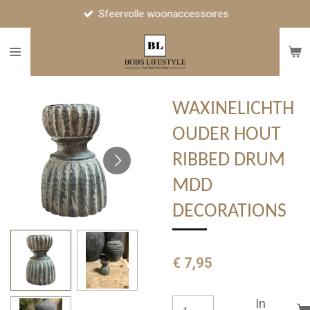
Sfeervolle woonaccessoires
Ga
direct
naar
de
hoofdinhoud
WAXINELICHTH
OUDER HOUT
RIBBED DRUM
MDD
DECORATIONS
€ 7,95
In