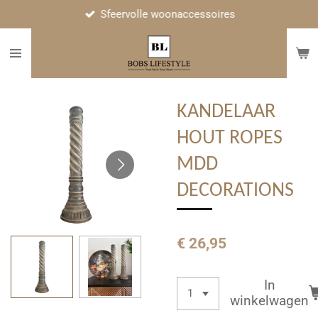
Sfeervolle woonaccessoires
Ga
direct
naar
de
hoofdinhoud
KANDELAAR
HOUT ROPES
MDD
DECORATIONS
€ 26,95
In
winkelwagen