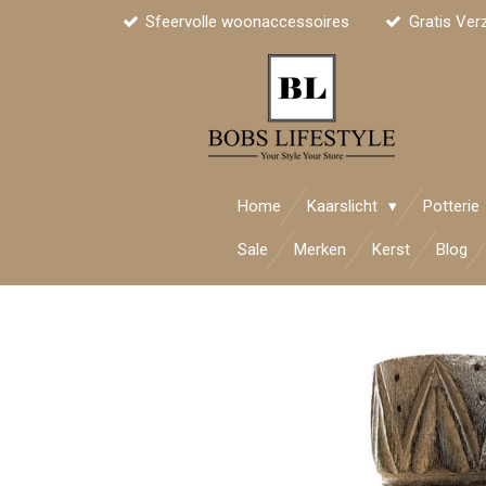
Sfeervolle woonaccessoires
Gratis Ver
Ga
direct
naar
de
hoofdinhoud
Home
Kaarslicht
Potterie
Sale
Merken
Kerst
Blog