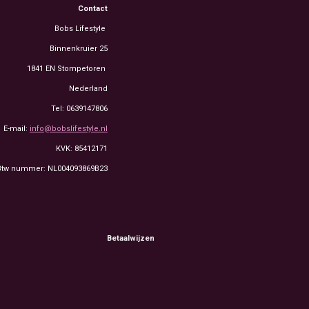
Contact
Bobs Lifestyle
Binnenkruier 25
1841 EN Stompetoren
Nederland
Tel: 0639147806
E-mail:
info@bobslifestyle.nl
KVK: 85412171
Btw nummer: NL004093869B23
Betaalwijzen