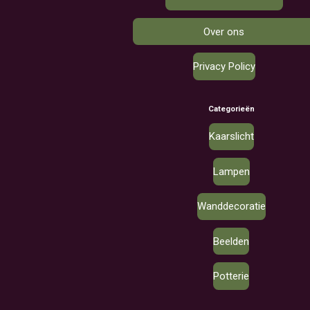
Over ons
Privacy Policy
Categorieën
Kaarslicht
Lampen
Wanddecoratie
Beelden
Potterie