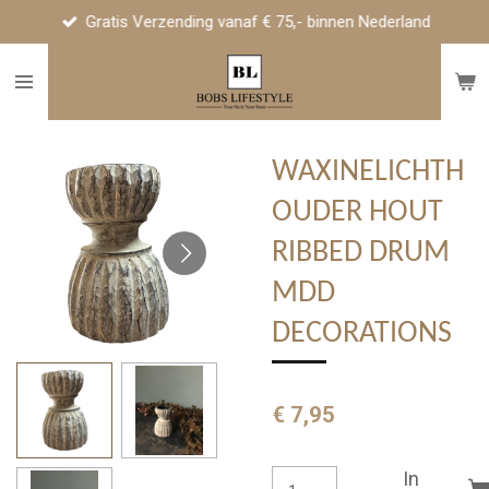
Gratis Verzending vanaf € 75,- binnen Nederland
Ga
direct
naar
de
hoofdinhoud
WAXINELICHTH
OUDER HOUT
RIBBED DRUM
MDD
DECORATIONS
€ 7,95
In