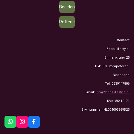
Beelden
Potterie
Contact
Bobs Lifestyle
Binnenkruier 25
1841 EN Stompetoren
Nederland
Tel: 0639147806
E-mail:
info@bobslifestyle.nl
KVK: 85412171
Btw nummer: NL004093869B23
W
I
F
h
n
a