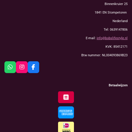
Binnenkruier 25
1841 EN Stompetoren
Nederland
Tel: 0639147806
E-mail:
info@bobslifestyle.nl
KVK: 85412171
Btw nummer: NL004093869B23
W
I
F
h
n
a
a
s
c
t
t
e
Betaalwijzen
s
a
b
A
g
o
p
r
o
p
a
k
m