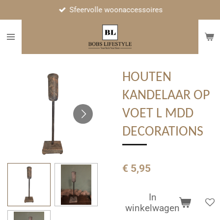
Sfeervolle woonaccessoires
Ga
direct
naar
de
hoofdinhoud
HOUTEN
KANDELAAR OP
VOET L MDD
DECORATIONS
€ 5,95
In
winkelwagen