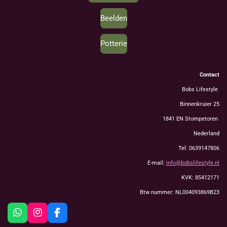
Beelden
Potterie
Contact
Bobs Lifestyle
Binnenkruier 25
1841 EN Stompetoren
Nederland
Tel: 0639147806
E-mail:
info@bobslifestyle.nl
KVK: 85412171
Btw nummer: NL004093869B23
W
I
F
h
n
a