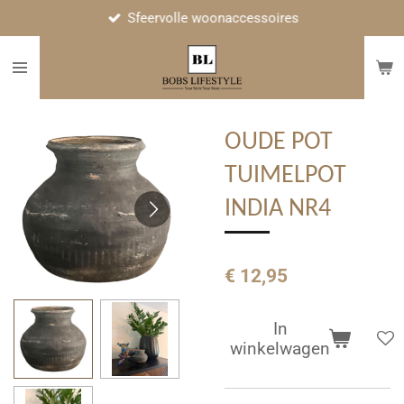
Sfeervolle woonaccessoires
Ga
direct
naar
de
hoofdinhoud
OUDE POT
TUIMELPOT
INDIA NR4
€ 12,95
In
winkelwagen