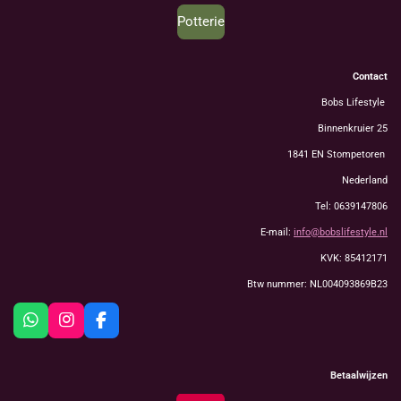
Potterie
Contact
Bobs Lifestyle
Binnenkruier 25
1841 EN Stompetoren
Nederland
Tel: 0639147806
E-mail:
info@bobslifestyle.nl
KVK: 85412171
Btw nummer: NL004093869B23
W
I
F
h
n
a
a
s
c
t
t
e
Betaalwijzen
s
a
b