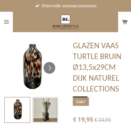
Sfeervolle woonaccessoires
Ga
direct
naar
de
hoofdinhoud
GLAZEN VAAS
TURTLE BRUIN
Ø13,5x29CM
DIJK NATUREL
COLLECTIONS
Sale!
€ 19,95
€ 24,95