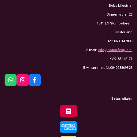
Bobs Lifestyle
Binnenkruier 25
1841 EN Stompetoren
Nederland
Tel: 0639147806
E-mail:
info@bobslifestyle.nl
KVK: 85412171
Btw nummer: NL004093869B23
W
I
F
h
n
a
a
s
c
t
t
e
Betaalwijzen
s
a
b
A
g
o
p
r
o
p
a
k
m