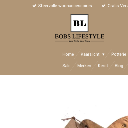
Sfeervolle woonaccessoires
Gratis Ver
Ga
direct
naar
de
hoofdinhoud
Home
Kaarslicht
Potterie
Sale
Merken
Kerst
Blog