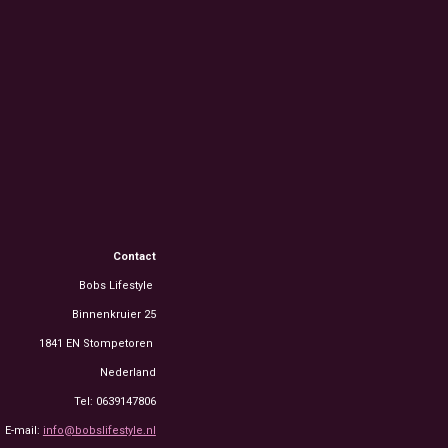
Contact
Bobs Lifestyle
Binnenkruier 25
1841 EN Stompetoren
Nederland
Tel: 0639147806
E-mail:
info@bobslifestyle.nl