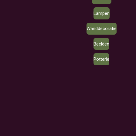
Lampen
Wanddecoratie
Beelden
Potterie