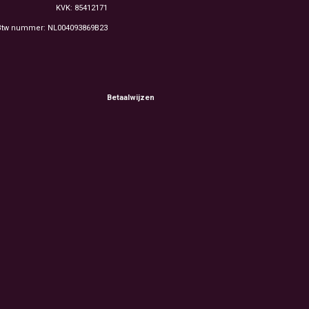
KVK: 85412171
Btw nummer: NL004093869B23
Betaalwijzen