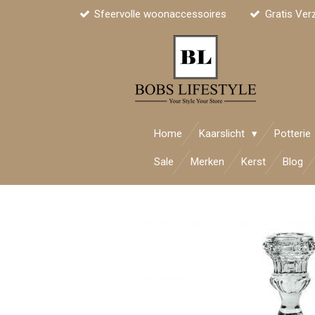
Sfeervolle woonaccessoires
Gratis Ver
Ga
direct
naar
de
hoofdinhoud
Home
Kaarslicht
Potterie
Sale
Merken
Kerst
Blog