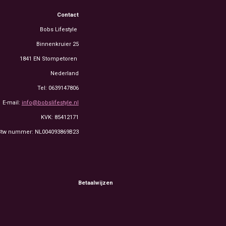
Contact
Bobs Lifestyle
Binnenkruier 25
1841 EN Stompetoren
Nederland
Tel: 0639147806
E-mail:
info@bobslifestyle.nl
KVK: 85412171
Btw nummer: NL004093869B23
Betaalwijzen