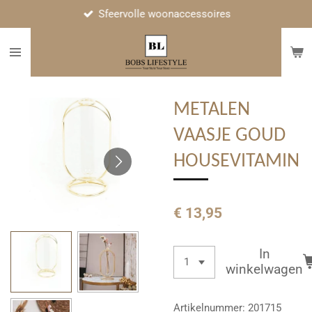
Sfeervolle woonaccessoires
Ga
direct
naar
de
hoofdinhoud
METALEN
VAASJE GOUD
HOUSEVITAMIN
€ 13,95
In
winkelwagen
Artikelnummer:
201715