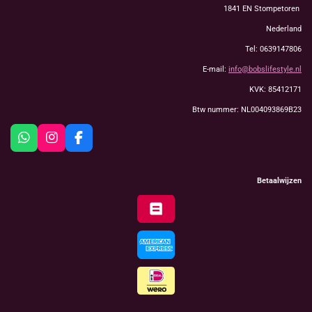
1841 EN Stompetoren
Nederland
Tel: 0639147806
E-mail:
info@bobslifestyle.nl
KVK: 85412171
Btw nummer: NL004093869B23
W
I
F
h
n
a
a
s
c
t
t
e
Betaalwijzen
s
a
b
A
g
o
p
r
o
p
a
k
m