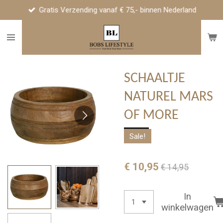
Gratis Verzending vanaf € 75,- binnen Nederland
Ga
direct
naar
de
hoofdinhoud
SCHAALTJE
NATUREL MARS
OF MORE
Sale!
€ 10,95
€ 14,95
In
winkelwagen