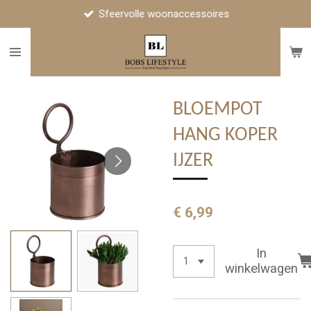
Sfeervolle woonaccessoires
Ga
direct
naar
de
hoofdinhoud
BLOEMPOT
HANG KOPER
IJZER
€ 6,99
In
winkelwagen