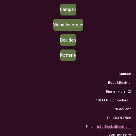
Lampen
Wanddecoratie
Beelden
Potterie
Contact
Bobs Lifestyle
Binnenkruier 25
1841 EN Stompetoren
Nederland
Tel: 0639147806
E-mail:
info@bobslifestyle.nl
KVK: 85412171