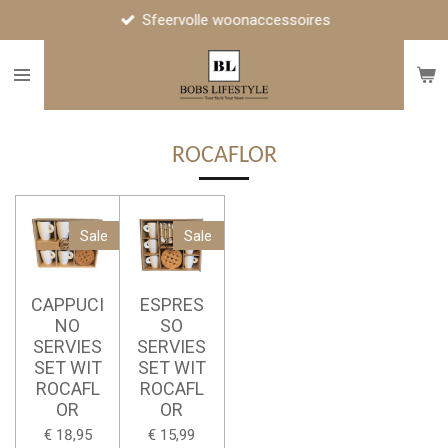
Sfeervolle woonaccessoires
Ga
direct
naar
de
hoofdinhoud
ROCAFLOR
Sale
Sale
CAPPUCI
ESPRES
NO
SO
SERVIES
SERVIES
SET WIT
SET WIT
ROCAFL
ROCAFL
OR
OR
€ 18,95
€ 15,99